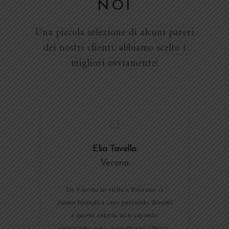
NOI
Una piccola selezione di alcuni pareri
dei nostri clienti, abbiamo scelto i
migliori ovviamente!
Elia Tavella
Verona
Da Verona in visita a Bassano ci
siamo fermati a caso passando davanti
a questa osteria non sapendo
nemmeno cosa ci aspettasse! Ottima