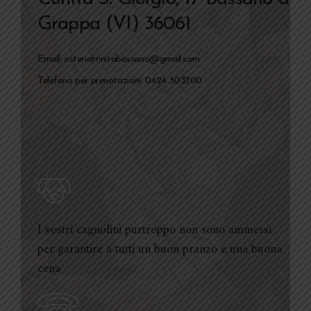
Grappa (VI)
36061
Email: osteriatrinitabassano@gmail.com
Telefono per prenotazioni: 0424 503700
I vostri cagnolini purtroppo non sono ammessi
per garantire a tutti un buon pranzo e una buona
cena