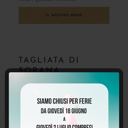
IL NOSTRO MENÙ
TAGLIATA DI
SORANA
URUGUAIANA
“SelezioneZioLorenz” Qualità selezionata
direttamente dallo chef, un piacere assoluto
per il tuo palato!