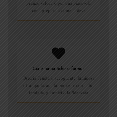
pranzo veloce o per una piacevole
cena preparata come si deve
Cene romantiche o formali
Osteria Trinità è accogliente, luminosa
e tranquilla, adatta per cene con la tua
famiglia, gli amici o la fidanzata