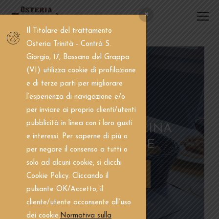
Il Titolare del trattamento
Osteria Trinità - Contrà S.
Giorgio, 17, Bassano del Grappa
(VI) utilizza cookie di profilazione
e di terze parti per migliorare
l’esperienza di navigazione e/o
per inviare ai proprio clienti/utenti
pubblicità in linea con i loro gusti
LA NOSTRA CUCINA
e interessi. Per saperne di più o
È TRADIZIONE
per negare il consenso a tutti o
solo ad alcuni cookie, si clicchi
PRENOTA ORA
Cookie Policy. Cliccando il
pulsante OK/Accetto, il
cliente/utente acconsente all’uso
dei cookie.
Normativa sulla