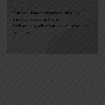
Non accettiamo prenotazioni tramite mail,
whatsapp o social network.
Invitiamo la gentile clientela a telefonarci per
prenotare.