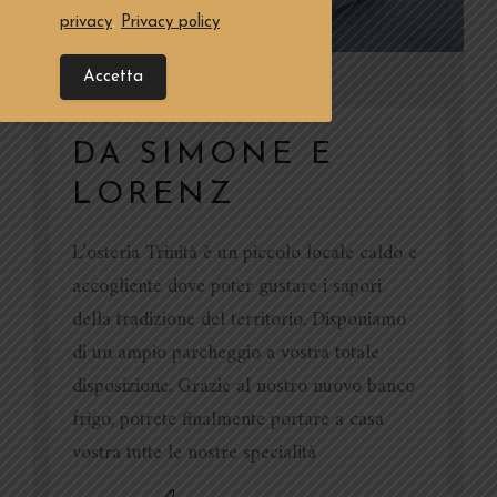
privacy
.
Privacy policy
Accetta
DA SIMONE E
LORENZ
L’osteria Trinità è un piccolo locale caldo e
accogliente dove poter gustare i sapori
della tradizione del territorio. Disponiamo
di un ampio parcheggio a vostra totale
disposizione.
Grazie al nostro nuovo banco
frigo, potrete finalmente portare a casa
vostra tutte le nostre specialità