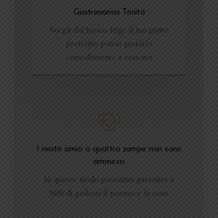
Gastronomia Trinità
Scegli dal banco frigo il tuo piatto
preferito, potrai gustarlo
comodamente a casa tua
I nostri amici a quattro zampe non sono
ammessi
In questo modo possiamo garantire a
tutti di godersi il pranzo e la cena