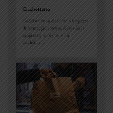
Cicchetteria
Goditi un buon cicchetto o un pezzo
di formaggio con una fresca birra
artigianale, si, siamo anche
cicchetteria