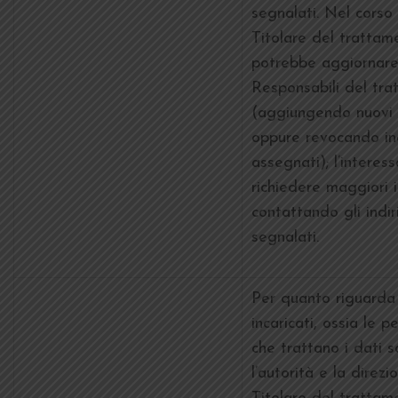
segnalati. Nel corso
Titolare del trattam
potrebbe aggiornare 
Responsabili del tr
(aggiungendo nuovi 
oppure revocando inc
assegnati); l’interes
richiedere maggiori 
contattando gli indir
segnalati.
Per quanto riguarda 
incaricati, ossia le p
che trattano i dati s
l’autorità e la direzi