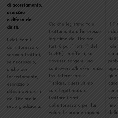
di accertamento,
esercizio
o difesa dei
Ciò che legittima tale
Il T
diritti.
trattamento è l’interesse
i dat
legittimo del Titolare
dell
I dati forniti
(art. 6 par. 1 lett. f) del
tale 
dall’interessato
GDPR). In effetti, se
sia 
saranno trattati,
dovesse sorgere una
prob
se necessario,
controversia/lite/vertenza
agir
anche per
tra l’interessato e il
giud
l’accertamento,
Titolare, quest’ultimo
caso
esercizio o
sarò legittimato a
cont
difesa dei diritti
trattare i dati
verr
del Titolare in
dell’interessato per far
fino 
sede giudiziaria.
valere le proprie ragioni.
dell