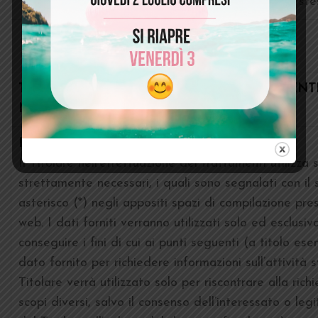
distruzione degli stes
TRATTAMENTI SVOLTI MEDIANTE IL PRESENT
NEI CONFRONTI DEGLI UTENTI
Informazioni generali.
Il Titolare nell’effettuazione dei trattamenti utilizza s
strettamente necessari, i quali sono segnalati con il
asterisco (*) negli appositi spazi di compilazione pres
web. I dati forniti verranno utilizzati solo ed esclus
conseguire i fini di cui ai punti seguenti (a titolo esemp
dato fornito per richiedere informazioni sull’attività 
Titolare verrà utilizzato solo per riscontrare alla rich
scopi diversi, salvo il consenso dell’interessato o leg