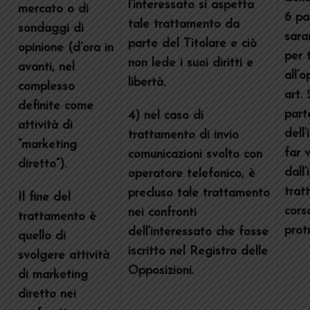
l’interessato si aspetta
mercato o di
6 par
tale trattamento da
sondaggi di
sara
parte del Titolare e ciò
opinione (d’ora in
per t
non lede i suoi diritti e
avanti, nel
all’
libertà.
complesso
art.
definite come
part
4) nel caso di
attività di
dell
trattamento di invio
“marketing
far v
comunicazioni svolto con
diretto”).
dall’
operatore telefonico, è
trat
precluso tale trattamento
Il fine del
cors
nei confronti
trattamento è
prot
dell’interessato che fosse
quello di
iscritto nel Registro delle
svolgere attività
Opposizioni.
di marketing
diretto nei