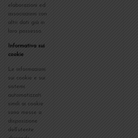
elaborazioni ed
associazioni con
altri dati già in
loro possesso.
Informativa sui
cookie
Le informazioni
sui cookie e sui
sistemi
automatizzati
simili ai cookie
sono messe a
disposizione
dell’utente