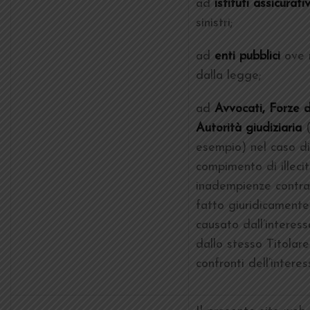
ad
istituti assicurativ
sinistri;
ad
enti pubblici
ove 
dalla legge;
ad
Avvocati, Forze d
Autorità giudiziaria
(
esempio) nel caso di
compimento di illeciti
inadempienze contrat
fatto giuridicamente
causato dall’interes
dallo stesso Titolare
confronti dell’interes