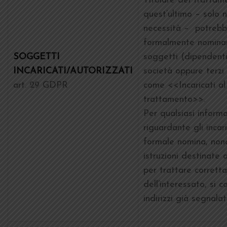
Titolare del trattam
quest’ultimo – solo n
necessità – potreb
formalmente nominar
SOGGETTI
soggetti (dipendenti
INCARICATI/AUTORIZZATI
società oppure terzi 
art. 29 GDPR
come <<Incaricati al
trattamento>>.
Per qualsiasi inform
riguardante gli incari
formale nomina, non
istruzioni destinate a
per trattare corrett
dell’interessato, si c
indirizzi già segnalati