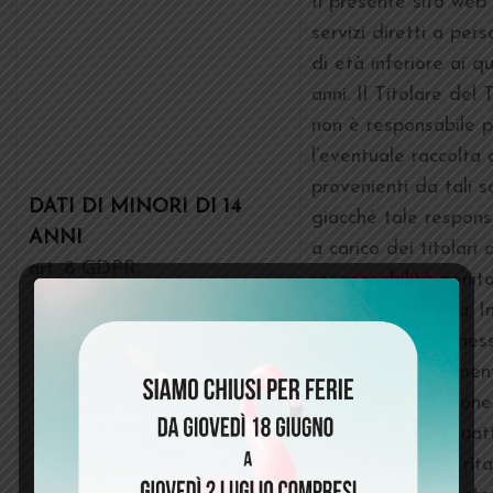
Il presente sito web
servizi diretti a pers
di età inferiore ai q
anni. Il Titolare del
non è responsabile p
l’eventuale raccolta 
provenienti da tali s
DATI DI MINORI DI 14
giacché tale respons
ANNI
a carico dei titolari 
art. 8 GDPR
responsabilità genito
mancata vigilanza. I
se il Titolare ritenes
dati involontariament
riferissero a persone 
età inferiore ai quatt
procederà senza rita