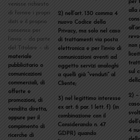
per t
venisse richiesto
alla
di fornire i propri
2) nell’art. 130 comma 4
cons
dati e il proprio
nuovo Codice della
all’
consenso per
Privacy, ma solo nel caso
revo
l’invio – da parte
di trattamenti via posta
non 
del Titolare – di
elettronica e per l’invio di
licei
materiale
comunicazioni aventi ad
trat
pubblicitario o
oggetto servizi analoghi
sul 
comunicazioni
a quelli già “venduti” al
dell
commerciali, di
Cliente;
offerte e
2) –
3) nel legittimo interesse
promozioni, di
caso
ex art. 6 par. 1 lett. f) (in
vendita diretta,
svol
combinazione con il
oppure per il
dell
Considerando n. 47
compimento di
4 nu
GDPR) quando
ricerche di
dell