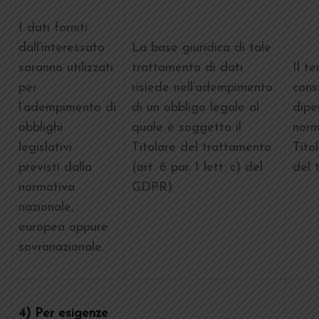
I dati forniti
dall’interessato
La base giuridica di tale
saranno utilizzati
trattamento di dati
Il te
per
risiede nell’adempimento
cons
l’adempimento di
di un obbligo legale al
dipe
obblighi
quale è soggetto il
norm
legislativi
Titolare del trattamento
Tito
previsti dalla
(art. 6 par. 1 lett. c) del
del 
normativa
GDPR).
nazionale,
europea oppure
sovranazionale.
4) Per esigenze