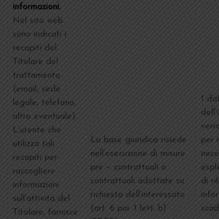
informazioni.
Nel sito web
sono indicati i
recapiti del
Titolare del
trattamento
(email, sede
I dat
legale, telefono,
dell
altro eventuale).
verr
L’utente che
La base giuridica risiede
per 
utilizza tali
nell’esecuzione di misure
nece
recapiti per
pre – contrattuali o
esple
raccogliere
contrattuali adottate su
di ri
informazioni
richiesta dell’interessato
info
sull’attività del
(art. 6 par. 1 lett. b)
scad
Titolare, fornisce