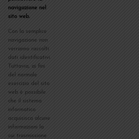
navigazione nel
sito web.
Con la semplice
navigazione non
verranno raccolti
dati identificativi.
Tuttavia, ai fini
del normale
esercizio del sito
web è possibile
che il sistema
informatico
acquisisca alcune
informazioni la
cui trasmissione