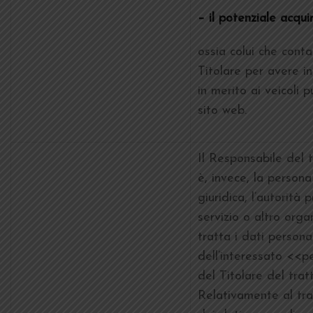
– il potenziale acqui
ossia colui che contat
Titolare per avere i
in merito ai veicoli p
sito web.
Il Responsabile del 
è, invece, la persona 
giuridica, l’autorità p
servizio o altro org
tratta i dati personal
dell’interessato <<p
del Titolare del tra
Relativamente al tr