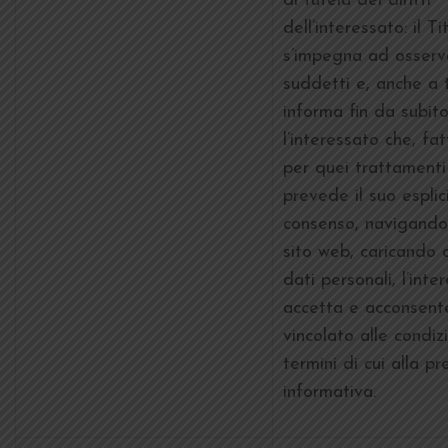
di tutela dei diritti
dell’interessato: il Ti
s’impegna ad osserva
suddetti e, anche a t
informa fin da subit
l’interessato che, fa
per quei trattamenti
prevede il suo esplic
consenso, navigando
sito web, caricando 
dati personali, l’inte
accetta e acconsent
vincolato alle condizi
termini di cui alla p
informativa.