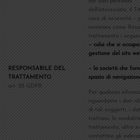
dei dati personali
dell’interessato, il T
caso di necessità –
nominare come Respo
trattamento i seguen
– colui che si occupa
gestione del sito we
RESPONSABILE DEL
– la società che forn
TRATTAMENTO
spazio di navigazion
art. 28 GDPR
Per qualsiasi inform
riguardante i dati ide
di tali soggetti, i da
trattano, le modalit
trattamento, altro ev
contattino gli indiriz