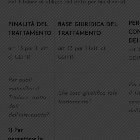
del Titolare all’utilizzo del dato per fini diversi).
PER
FINALITÀ DEL
BASE GIURIDICA DEL
CO
TRATTAMENTO
TRATTAMENTO
DEI
art. 13 par. 1 lett.
art. 13 par. 1 lett. c)
art. 
c) GDPR
GDPR
GD
Per quali
Per 
motivi/fini il
Che cosa giustifica tale
il Ti
Titolare tratta i
trattamento?
cons
dati
dell
dell’interessato?
1) Per
permettere la