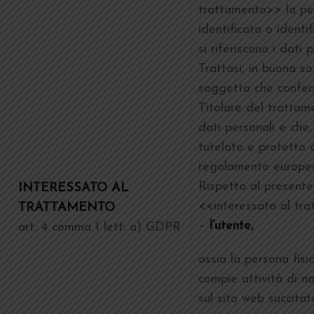
trattamento>> la per
identificata o identif
si riferiscono i dati p
Trattasi, in buona so
soggetto che conferi
Titolare del trattame
dati personali e che,
tutelato e protetto 
regolamento europeo
Rispetto al presente
INTERESSATO AL
<<interessato al tr
TRATTAMENTO
–
l’utente,
art. 4 comma 1 lett. a) GDPR
ossia la persona fisi
compie attività di n
sul sito web succitat