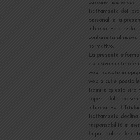
persone fisiche con 
trattamento dei loro
personali e la prese
informativa è redatt
conformità al nuovo
normativo.
La presente informa
esclusivamente riferib
web indicato in epigra
web a cui è possibil
tramite questo sito 
coperti dalla presen
informativa: il Titola
trattamento declina
responsabilità in mer
In particolare, le ca