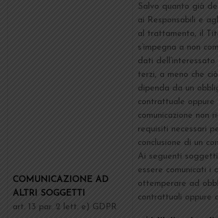
Salvo quanto già det
ai Responsabili e agl
al trattamento, il Ti
s’impegna a non com
dati dell’interessato
terzi, a meno che ci
dipenda da un obbli
contrattuale oppure 
comunicazione non rie
requisiti necessari pe
conclusione di un con
Ai seguenti soggett
essere comunicati i 
COMUNICAZIONE AD
ottemperare ad obbl
ALTRI SOGGETTI
contrattuali oppure 
art. 13 par. 2 lett. e) GDPR