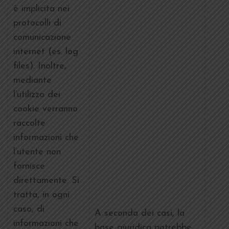
è implicita nei
protocolli di
comunicazione
internet (es. log
files). Inoltre,
mediante
l’utilizzo dei
cookie verranno
raccolte
informazioni che
l’utente non
fornisce
direttamente. Si
tratta, in ogni
caso, di
A seconda dei casi, la
informazioni che
base giuridica potrebbe