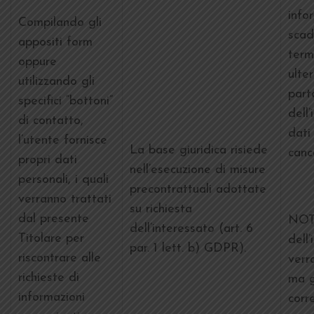
info
Compilando gli
scad
appositi form
term
oppure
ulter
utilizzando gli
part
specifici “bottoni”
dell’
di contatto,
dati
l’utente fornisce
La base giuridica risiede
cance
propri dati
nell’esecuzione di misure
personali, i quali
precontrattuali adottate
verranno trattati
su richiesta
dal presente
NOT
dell’interessato (art. 6
Titolare per
dell
par. 1 lett. b) GDPR).
riscontrare alle
verr
richieste di
ma g
informazioni
corr