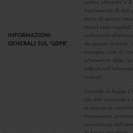
cookie utilizzate e il
trattamento di dati 
parte di queste azie
terze) sono regolati 
INFORMAZIONI
conformità all’inform
GENERALI SUL “GDPR”.
da queste aziende (
esempio, i link di rinv
informative delle ter
indicati nell’Informat
cookie).
Secondo la legge il
dei dati personali è
ai principi di corrette
trasparenza, protezi
riservatezza dell’ut