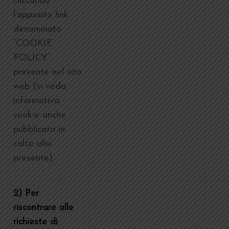
cliccando
l’apposito link
denominato
“COOKIE
POLICY”
presente nel sito
web (si veda
informativa
cookie anche
pubblicata in
calce alla
presente).
2) Per
riscontrare alle
richieste di