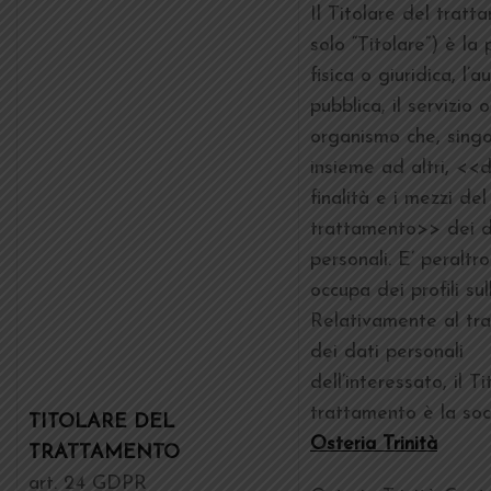
Il Titolare del tratt
solo “Titolare”) è la
fisica o giuridica, l’a
pubblica, il servizio o
organismo che, sing
insieme ad altri, <<
finalità e i mezzi del
trattamento>> dei d
personali. E’ peraltro
occupa dei profili sul
Relativamente al tr
dei dati personali
dell’interessato, il T
trattamento è la soc
TITOLARE DEL
Osteria Trinità
TRATTAMENTO
art. 24 GDPR