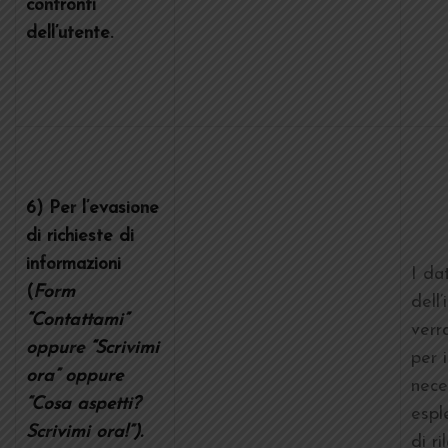
confronti
dell’utente.
6) Per l’evasione
di richieste di
informazioni
I dat
(
Form
dell
“Contattami”
verr
oppure “Scrivimi
per 
ora” oppure
nece
“Cosa aspetti?
esple
Scrivimi ora!”).
di ri