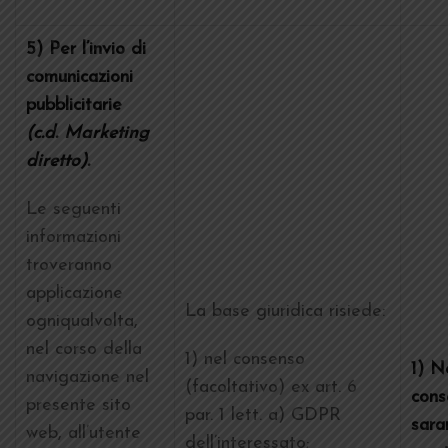
5) Per l’invio di
comunicazioni
pubblicitarie
(c.d. Marketing
diretto).
Le seguenti
informazioni
troveranno
applicazione
La base giuridica risiede:
ogniqualvolta,
nel corso della
1) nel consenso
1) N
navigazione nel
(facoltativo) ex art. 6
cons
presente sito
par. 1 lett. a) GDPR
sara
web, all’utente
dell’interessato;