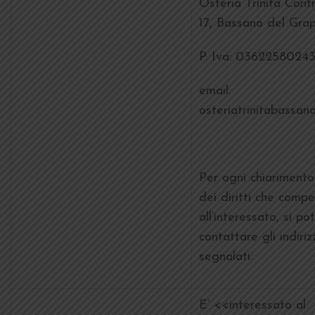
Osteria Trinità Contr
17, Bassano del Gra
P. Iva: 0362258024
email:
osteriatrinitabassa
Per ogni chiarimento
dei diritti che comp
all’interessato, si po
contattare gli indiriz
segnalati.
E’ <<interessato al